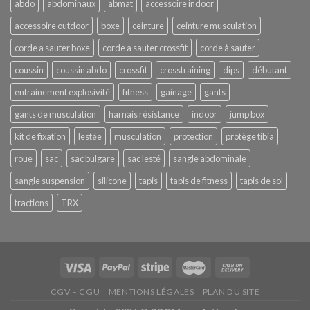
abdo
abdominaux
abmat
accessoire indoor
vos
!
performances
accessoire outdoor
boxe
ceinture
ceinture musculation
en
musculation
corde a sauter boxe
corde a sauter crossfit
corde à sauter
coussin
coussin abdo
crossfit
crosstraining
dips
débutant
entrainement explosivité
fitness
gainage
gants
gants de musculation
harnais résistance
indoor
jump box
kit de fixation
lestée
musculation
protection
protège tibia
roue
sac
sac bulgare
sac lesté
sangle abdominale
sangle suspension
silicone
tapis
tapis de fitness
tapis de sol
tractions
TRX
CGV – CGU
MENTIONS LÉGALES
PLAN DU SITE