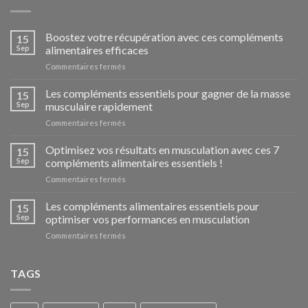
Boostez votre récupération avec ces compléments
15
Sep
alimentaires efficaces
Commentaires fermés
sur
Boostez
votre
Les compléments essentiels pour gagner de la masse
15
récupération
Sep
musculaire rapidement
avec
Commentaires fermés
sur
ces
Les
compléments
compléments
Optimisez vos résultats en musculation avec ces 7
alimentaires
15
essentiels
efficaces
Sep
compléments alimentaires essentiels !
pour
Commentaires fermés
sur
gagner
Optimisez
de
vos
Les compléments alimentaires essentiels pour
la
15
résultats
masse
Sep
optimiser vos performances en musculation
en
musculaire
Commentaires fermés
sur
musculation
rapidement
Les
avec
compléments
ces
alimentaires
TAGS
7
essentiels
compléments
pour
alimentaires
optimiser
essentiels