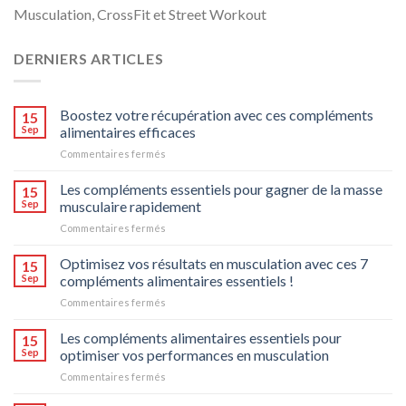
Musculation, CrossFit et Street Workout
DERNIERS ARTICLES
Boostez votre récupération avec ces compléments
15
Sep
alimentaires efficaces
Commentaires fermés
sur
Boostez
votre
Les compléments essentiels pour gagner de la masse
15
récupération
Sep
musculaire rapidement
avec
Commentaires fermés
sur
ces
Les
compléments
compléments
Optimisez vos résultats en musculation avec ces 7
alimentaires
15
essentiels
efficaces
Sep
compléments alimentaires essentiels !
pour
Commentaires fermés
sur
gagner
Optimisez
de
vos
Les compléments alimentaires essentiels pour
la
15
résultats
masse
Sep
optimiser vos performances en musculation
en
musculaire
Commentaires fermés
sur
musculation
rapidement
Les
avec