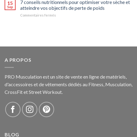
compléments
7 conseils nutritionnels pour optimiser votre sèche et
ces
15
alimentaires
7
Sep
atteindre vos objectifs de perte de poids
essentiels
compléments
Commentaires fermés
sur
pour
alimentaires
7
optimiser
essentiels
conseils
vos
!
nutritionnels
performances
pour
en
optimiser
musculation
votre
sèche
et
A PROPOS
atteindre
vos
objectifs
PRO Musculation est un site de vente en ligne de matériels,
de
perte
d'accessoires et de vêtements dédiés au Fitness, Musculation,
de
CrossFit et Street Workout.
poids
BLOG